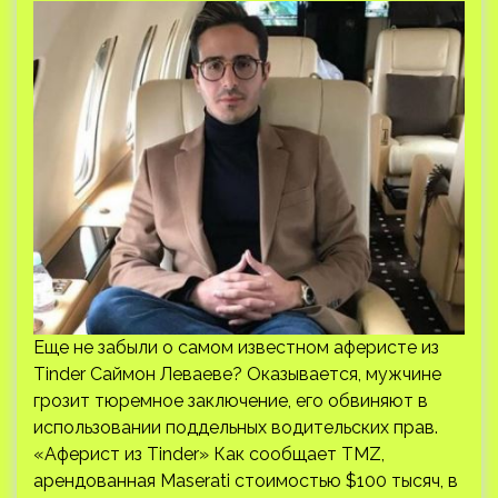
Еще не забыли о самом известном аферисте из
Tinder Саймон Леваеве? Оказывается, мужчине
грозит тюремное заключение, его обвиняют в
использовании поддельных водительских прав.
«Аферист из Tinder» Как сообщает TMZ,
арендованная Maserati стоимостью $100 тысяч, в