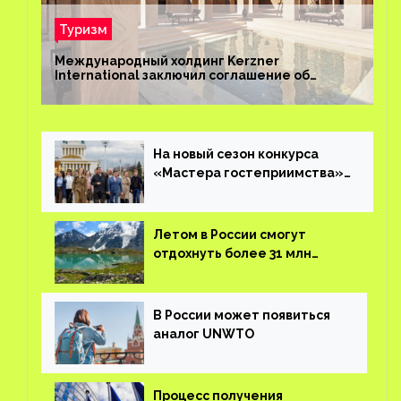
Туризм
Международный холдинг Kerzner
International заключил соглашение об
управлении курортом Bab Al Shams Desert
Resort в Дубае
На новый сезон конкурса
«Мастера гостеприимства»
поступило более 36 тысяч
заявок
Летом в России смогут
отдохнуть более 31 млн
туристов
В России может появиться
аналог UNWTO
Процесс получения