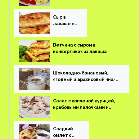
Сыр в
лаваше на
завтрак
Ветчина с сыром в
конвертиках из лаваша
Шоколадно-банановый,
ягодный и арахисовый чиа-
пудинг
Салат с копченой курицей,
крабовыми палочками и
соленым огурцом
Сладкий
омлет с