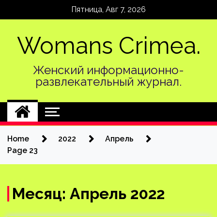
Skip
Пятница, Авг 7, 2026
to
content
Womans Crimea.
Женский информационно-
развлекательный журнал.
Home
2022
Апрель
Page 23
Месяц:
Апрель 2022