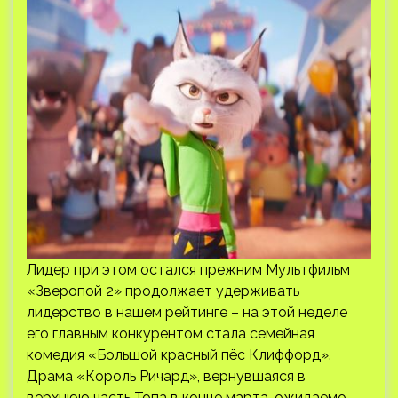
Лидер при этом остался прежним Мультфильм
«Зверопой 2» продолжает удерживать
лидерство в нашем рейтинге – на этой неделе
его главным конкурентом стала семейная
комедия «Большой красный пёс Клиффорд».
Драма «Король Ричард», вернувшаяся в
верхнюю часть Топа в конце марта, ожидаемо…