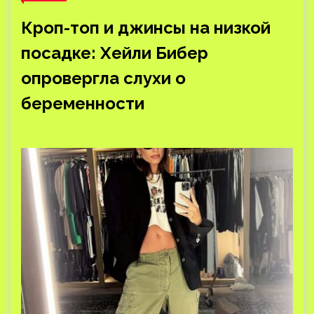
Кроп-топ и джинсы на низкой
посадке: Хейли Бибер
опровергла слухи о
беременности