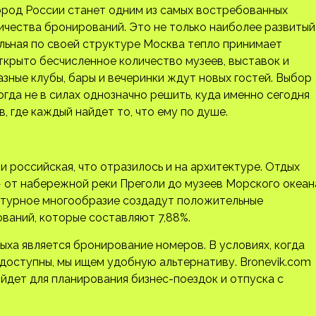
город России станет одним из самых востребованных
личества бронирований. Это не только наиболее развитый
альная по своей структуре Москва тепло принимает
ткрыто бесчисленное количество музеев, выставок и
азные клубы, бары и вечеринки ждут новых гостей. Выбор
гда не в силах однозначно решить, куда именно сегодня
, где каждый найдет то, что ему по душе.
и российская, что отразилось и на архитектуре. Отдых
 от набережной реки Преголи до музеев Морского океан
ектурное многообразие создадут положительные
ваний, которые составляют 7,88%.
ха является бронирование номеров. В условиях, когда
доступны, мы ищем удобную альтернативу. Bronevik.com
йдет для планирования бизнес-поездок и отпуска с