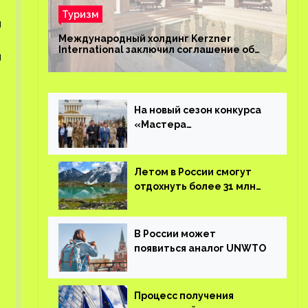
Туризм
я
Международный холдинг Kerzner
International заключил соглашение об
и
управлении курортом Bab Al Shams Desert
Resort в Дубае
На новый сезон конкурса
«Мастера
гостеприимства»
поступило более 36 тысяч
заявок
Летом в России смогут
отдохнуть более 31 млн
туристов
В России может
появиться аналог UNWTO
Процесс получения