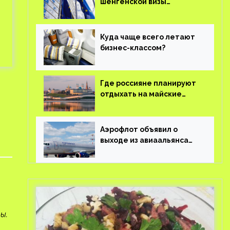
шенгенской визы
планируют оцифровать
Куда чаще всего летают
бизнес-классом?
Где россияне планируют
отдыхать на майские
праздники?
Аэрофлот объявил о
выходе из авиаальянса
SkyTeam
зы.