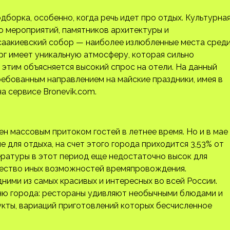
дборка, особенно, когда речь идет про отдых. Культурна
ю мероприятий, памятников архитектуры и
саакиевский собор — наиболее излюбленные места сред
рг имеет уникальную атмосферу, которая сильно
 этим объясняется высокий спрос на отели. На данный
ебованным направлением на майские праздники, имея в
а сервисе Bronevik.com.
н массовым притоком гостей в летнее время. Но и в мае
 для отдыха, на счет этого города приходится 3,53% от
ературы в этот период еще недостаточно высок для
жество иных возможностей времяпровождения.
ими из самых красивых и интересных во всей России.
ню города: рестораны удивляют необычными блюдами и
кты, вариаций приготовлений которых бесчисленное