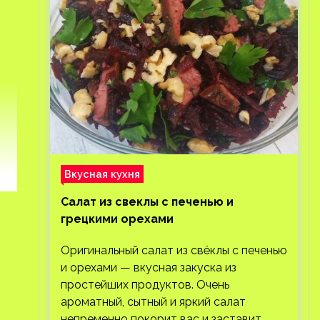
Вкусная кухня
Салат из свеклы с печенью и
грецкими орехами
Оригинальный салат из свёклы с печенью
и орехами — вкусная закуска из
простейших продуктов. Очень
ароматный, сытный и яркий салат
непременно покорит вас и заставит