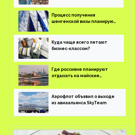
Процесс получения
шенгенской визы планируют
оцифровать
Куда чаще всего летают
бизнес-классом?
Где россияне планируют
отдыхать на майские
праздники?
Аэрофлот объявил о выходе
из авиаальянса SkyTeam