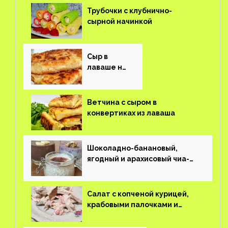
Трубочки с клубнично-
сырной начинкой
Сыр в
лаваше на
завтрак
Ветчина с сыром в
конвертиках из лаваша
Шоколадно-банановый,
ягодный и арахисовый чиа-
пудинг
Салат с копченой курицей,
крабовыми палочками и
соленым огурцом