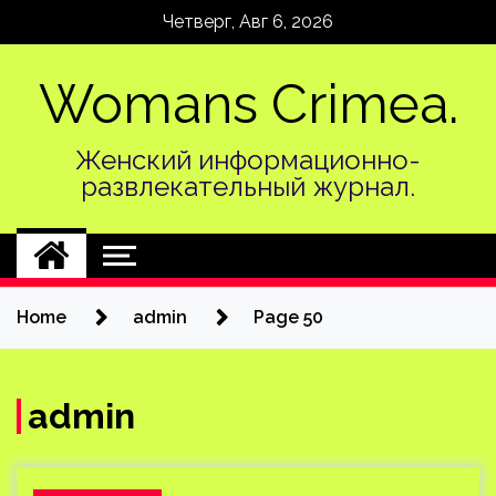
Skip
Четверг, Авг 6, 2026
to
content
Womans Crimea.
Женский информационно-
развлекательный журнал.
Home
admin
Page 50
admin