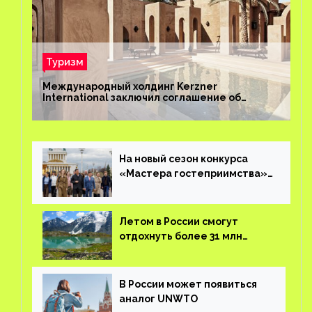
Туризм
Международный холдинг Kerzner
International заключил соглашение об
управлении курортом Bab Al Shams Desert
Resort в Дубае
На новый сезон конкурса
«Мастера гостеприимства»
поступило более 36 тысяч
заявок
Летом в России смогут
отдохнуть более 31 млн
туристов
В России может появиться
аналог UNWTO