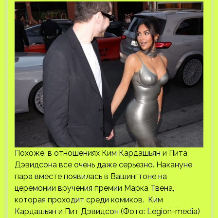
Похоже, в отношениях Ким Кардашьян и Пита
Дэвидсона все очень даже серьезно. Накануне
пара вместе появилась в Вашингтоне на
церемонии вручения премии Марка Твена,
которая проходит среди комиков. Ким
Кардашьян и Пит Дэвидсон (Фото: Legion-media)