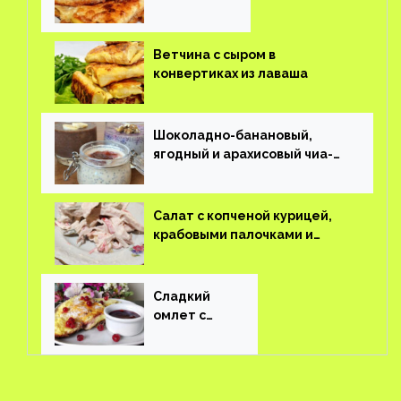
завтрак
Ветчина с сыром в
конвертиках из лаваша
Шоколадно-банановый,
ягодный и арахисовый чиа-
пудинг
Салат с копченой курицей,
крабовыми палочками и
соленым огурцом
Сладкий
омлет с
ягодами