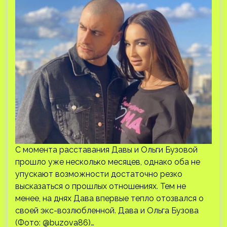
С момента расставания Давы и Ольги Бузовой
прошло уже несколько месяцев, однако оба не
упускают возможности достаточно резко
высказаться о прошлых отношениях. Тем не
менее, на днях Дава впервые тепло отозвался о
своей экс-возлюбленной. Дава и Ольга Бузова
(Фото: @buzova86)…