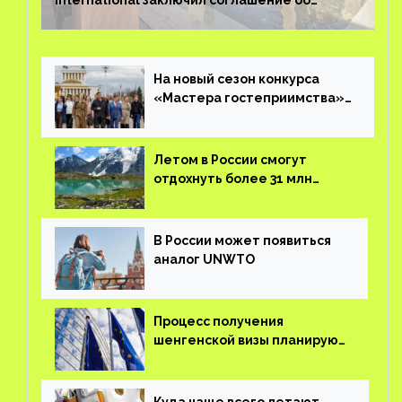
International заключил соглашение об
управлении курортом Bab Al Shams Desert
Resort в Дубае
На новый сезон конкурса
«Мастера гостеприимства»
поступило более 36 тысяч
заявок
Летом в России смогут
отдохнуть более 31 млн
туристов
В России может появиться
аналог UNWTO
Процесс получения
шенгенской визы планируют
оцифровать