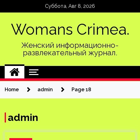
Skip
Суббота, Авг 8, 2026
to
content
Womans Crimea.
Женский информационно-
развлекательный журнал.
Home
admin
Page 18
admin