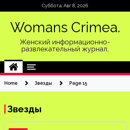
Skip
Суббота, Авг 8, 2026
to
content
Womans Crimea.
Женский информационно-
развлекательный журнал.
Home
Звезды
Page 15
Звезды