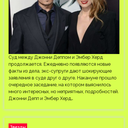
Суд между Джонни Деппом и Эмбер Херд
продолжается. Ежедневно появляются новые
факты из дела, экс-супруги дают шокирующие
заявления в суде друг о друге. Накануне прошло
очередное заседание, на котором выяснилось
много интересных, но неприятных, подробностей.
Джонни Депп и Эмбер Херд…
Звезды