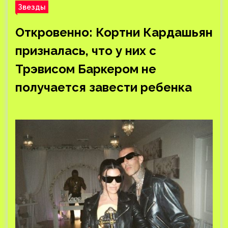
Звезды
Откровенно: Кортни Кардашьян
призналась, что у них с
Трэвисом Баркером не
получается завести ребенка