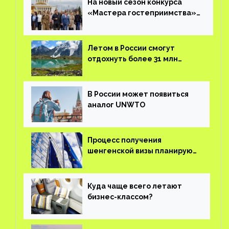
На новый сезон конкурса
«Мастера гостеприимства»
поступило более 36 тысяч
заявок
Летом в России смогут
отдохнуть более 31 млн
туристов
В России может появиться
аналог UNWTO
Процесс получения
шенгенской визы планируют
оцифровать
Куда чаще всего летают
бизнес-классом?