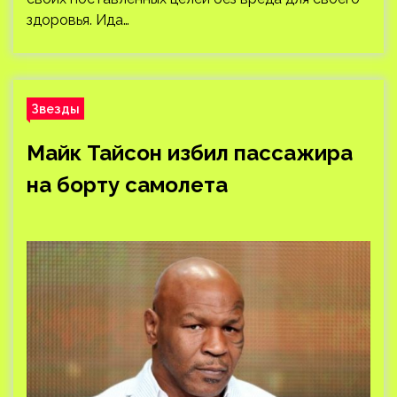
здоровья. Ида…
Звезды
Майк Тайсон избил пассажира
на борту самолета