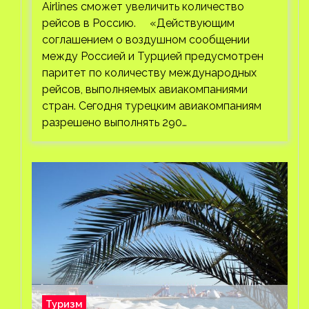
Airlines сможет увеличить количество
рейсов в Россию. «Действующим
соглашением о воздушном сообщении
между Россией и Турцией предусмотрен
паритет по количеству международных
рейсов, выполняемых авиакомпаниями
стран. Сегодня турецким авиакомпаниям
разрешено выполнять 290…
Туризм