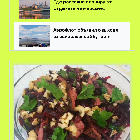
Где россияне планируют
отдыхать на майские
праздники?
Аэрофлот объявил о выходе
из авиаальянса SkyTeam