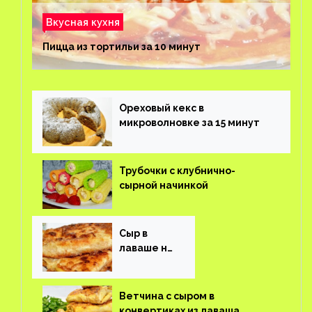
Вкусная кухня
Пицца из тортильи за 10 минут
Ореховый кекс в
микроволновке за 15 минут
Трубочки с клубнично-
сырной начинкой
Сыр в
лаваше на
завтрак
Ветчина с сыром в
конвертиках из лаваша