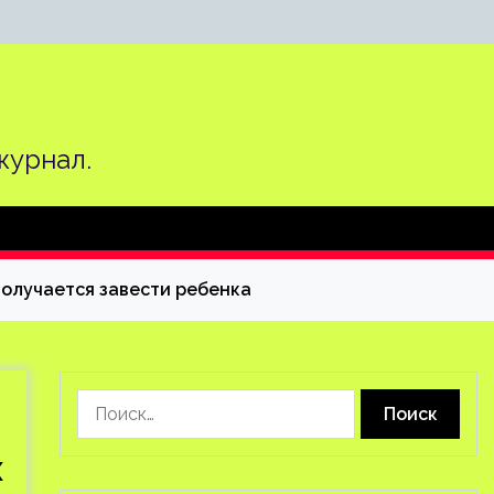
журнал.
получается завести ребенка
Найти:
х