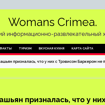
Womans Crimea.
й информационно-развлекательный 
ФАКТЫ
ТУРИЗМ
ВКУСНАЯ КУХНЯ
КАРТА САЙТА
ашьян призналась, что у них с Трэвисом Баркером не 
шьян призналась, что у ни