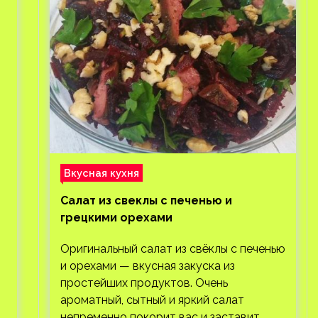
Вкусная кухня
Салат из свеклы с печенью и
грецкими орехами
Оригинальный салат из свёклы с печенью
и орехами — вкусная закуска из
простейших продуктов. Очень
ароматный, сытный и яркий салат
непременно покорит вас и заставит