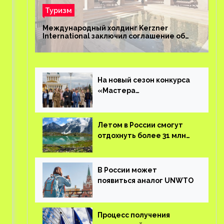
Туризм
Международный холдинг Kerzner
International заключил соглашение об
управлении курортом Bab Al Shams Desert
Resort в Дубае
и
На новый сезон конкурса
«Мастера
гостеприимства»
поступило более 36 тысяч
заявок
Летом в России смогут
отдохнуть более 31 млн
туристов
В России может
появиться аналог UNWTO
Процесс получения