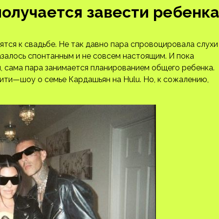
получается завести ребенк
тся к свадьбе. Не так давно пара спровоцировала слухи
азалось спонтанным и не совсем настоящим. И пока
, сама пара занимается планированием общего ребенка.
ити—шоу о семье Кардашьян на Hulu. Но, к сожалению,