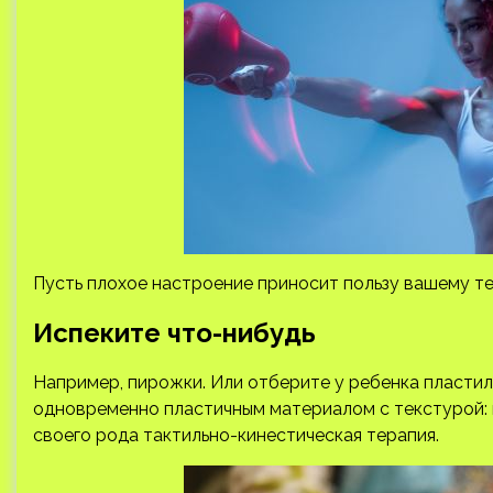
Пусть плохое настроение приносит пользу вашему т
Испеките что-нибудь
Например, пирожки. Или отберите у ребенка пластили
одновременно пластичным материалом с текстурой: в
своего рода тактильно-кинестическая терапия.