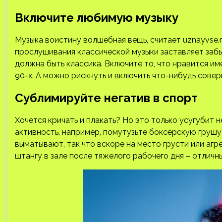
Включите любимую музыку
Музыка воистину волшебная вещь, считает uznayvse.r
прослушивания классической музыки заставляет забы
должна быть классика. Включите то, что нравится им
90-х. А можно рискнуть и включить что-нибудь сове
Сублимируйте негатив в спорт
Хочется кричать и плакать? Но это только усугубит 
активность, например, помутузьте боксёрскую грушу 
выматывают, так что вскоре на место грусти или агр
штангу в зале после тяжелого рабочего дня – отличн