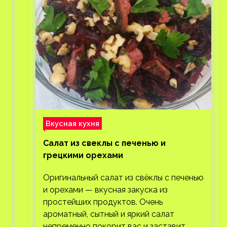
Вкусная кухня
Салат из свеклы с печенью и
грецкими орехами
Оригинальный салат из свёклы с печенью
и орехами — вкусная закуска из
простейших продуктов. Очень
ароматный, сытный и яркий салат
непременно покорит вас и заставит