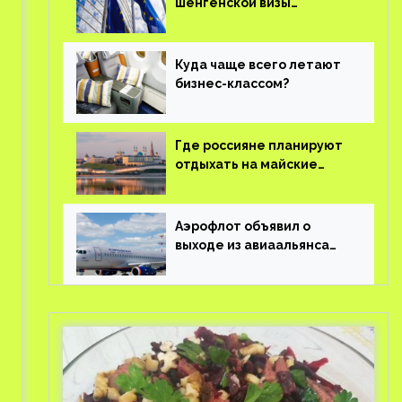
шенгенской визы
планируют оцифровать
Куда чаще всего летают
бизнес-классом?
Где россияне планируют
отдыхать на майские
праздники?
Аэрофлот объявил о
выходе из авиаальянса
SkyTeam