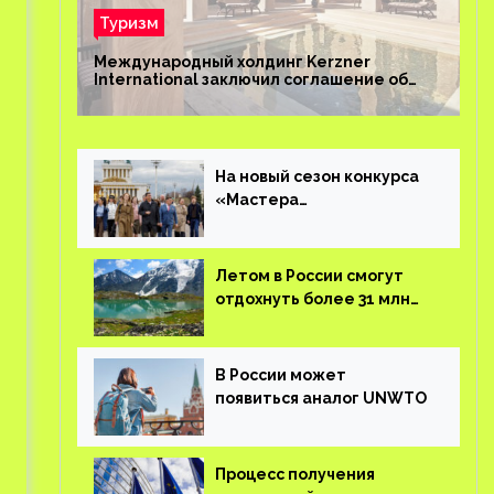
Туризм
Международный холдинг Kerzner
International заключил соглашение об
управлении курортом Bab Al Shams Desert
Resort в Дубае
На новый сезон конкурса
«Мастера
гостеприимства»
поступило более 36 тысяч
заявок
Летом в России смогут
отдохнуть более 31 млн
туристов
В России может
появиться аналог UNWTO
Процесс получения