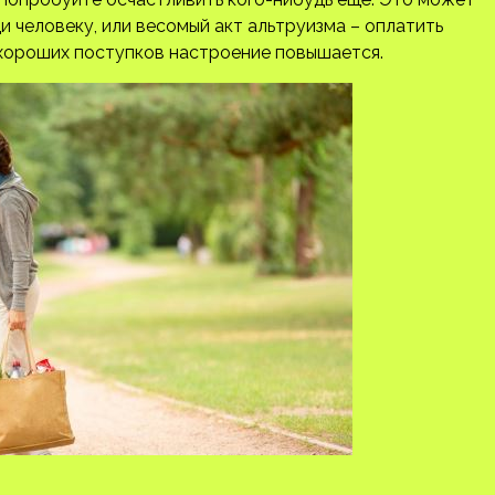
 человеку, или весомый акт альтруизма – оплатить
 хороших поступков настроение повышается.