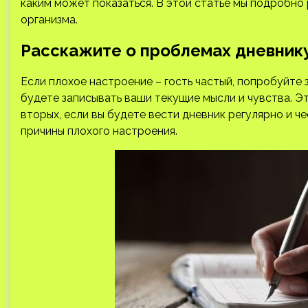
каким может показаться. В этой статье мы подробно р
организма.
Расскажите о проблемах дневник
Если плохое настроение – гость частый, попробуйте 
будете записывать ваши текущие мысли и чувства. Эт
вторых, если вы будете вести дневник регулярно и ч
причины плохого настроения.