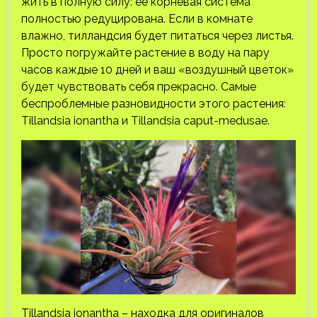
жить в полную силу: ее корневая система
полностью редуцирована. Если в комнате
влажно, тилландсия будет питаться через листья.
Просто погружайте растение в воду на пару
часов каждые 10 дней и ваш «воздушный цветок»
будет чувствовать себя прекрасно. Самые
беспроблемные разновидности этого растения:
Tillandsia ionantha и Tillandsia caput-medusae.
Tillandsia ionantha – находка для оригиналов