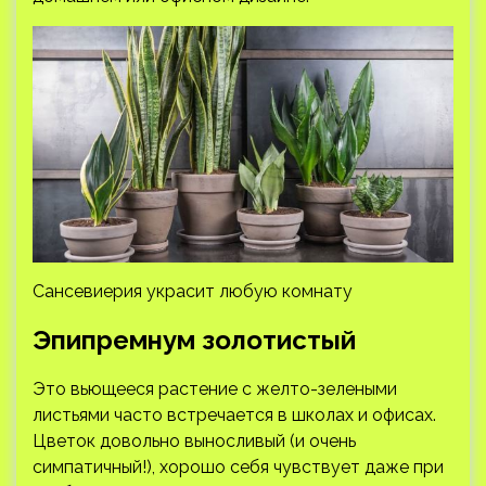
Сансевиерия украсит любую комнату
Эпипремнум золотистый
Это вьющееся растение с желто-зелеными
листьями часто встречается в школах и офисах.
Цветок довольно выносливый (и очень
симпатичный!), хорошо себя чувствует даже при