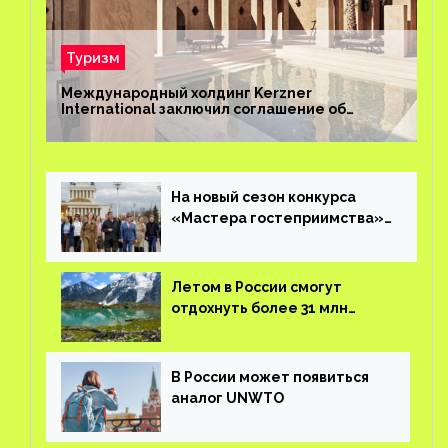
Туризм
Международный холдинг Kerzner
International заключил соглашение об
управлении курортом Bab Al Shams Desert
Resort в Дубае
На новый сезон конкурса
«Мастера гостеприимства»
поступило более 36 тысяч
заявок
Летом в России смогут
отдохнуть более 31 млн
туристов
В России может появиться
аналог UNWTO