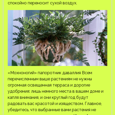
спокойно переносит сухой воздух.
«Мохноногий» папоротник даваллия Всем
перечисленным выше растениям не нужны
огромная освещенная терраса и дорогие
удобрения: лишь немного места в вашем доме и
капля внимания, и они круглый год будут
радовать вас красотой и изяществом. Главное,
убедитесь, что выбранные вами растения не