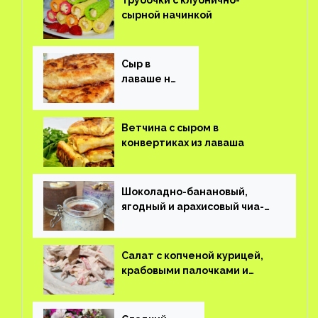
Трубочки с клубнично-
сырной начинкой
Сыр в
лаваше на
завтрак
Ветчина с сыром в
конвертиках из лаваша
Шоколадно-банановый,
ягодный и арахисовый чиа-
пудинг
Салат с копченой курицей,
крабовыми палочками и
соленым огурцом