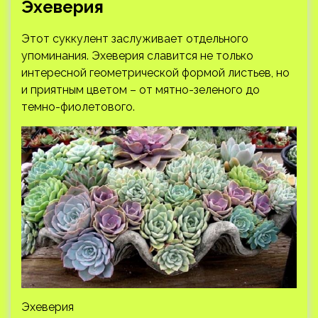
Эхеверия
Этот суккулент заслуживает отдельного
упоминания. Эхеверия славится не только
интересной геометрической формой листьев, но
и приятным цветом – от мятно-зеленого до
темно-фиолетового.
Эхеверия