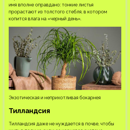
имя вполне оправдано: тонкие листья
прорастают из толстого стебля, в котором
копится влага на «черный день».
Экзотическая и неприхотливая бокарнея
Тилландсия
Тилландсия даже не нуждается в почве, чтобы