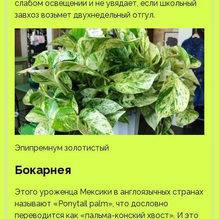
слабом освещении и не увядает, если школьный
завхоз возьмет двухнедельный отгул.
Эпипремнум золотистый
Бокарнея
Этого уроженца Мексики в англоязычных странах
называют «Ponytail palm», что дословно
переводится как «пальма-конский хвост». И это