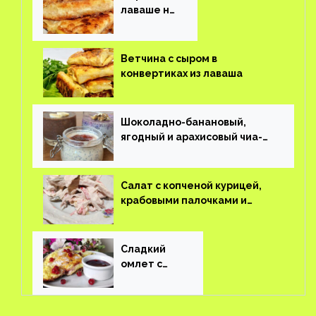
лаваше на
завтрак
Ветчина с сыром в
конвертиках из лаваша
Шоколадно-банановый,
ягодный и арахисовый чиа-
пудинг
Салат с копченой курицей,
крабовыми палочками и
соленым огурцом
Сладкий
омлет с
ягодами