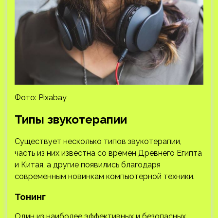
Фото: Pixabay
Типы звукотерапии
Существует несколько типов звукотерапии,
часть из них известна со времен Древнего Египта
и Китая, а другие появились благодаря
современным новинкам компьютерной техники.
Тонинг
Один из наиболее эффективных и безопасных