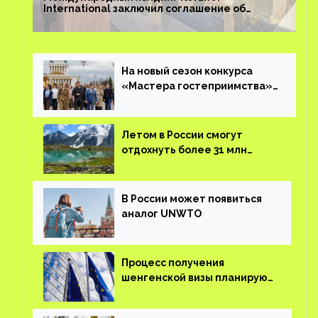
International заключил соглашение об
управлении курортом Bab Al Shams Desert
Resort в Дубае
На новый сезон конкурса
«Мастера гостеприимства»
поступило более 36 тысяч
заявок
Летом в России смогут
отдохнуть более 31 млн
туристов
В России может появиться
аналог UNWTO
Процесс получения
шенгенской визы планируют
оцифровать