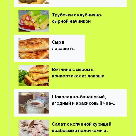
Трубочки с клубнично-
сырной начинкой
Сыр в
лаваше на
завтрак
Ветчина с сыром в
конвертиках из лаваша
Шоколадно-банановый,
ягодный и арахисовый чиа-
пудинг
Салат с копченой курицей,
крабовыми палочками и