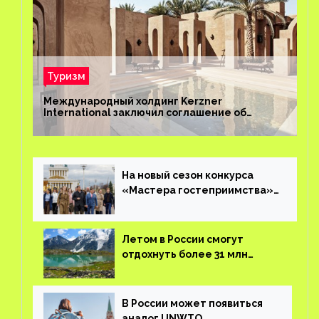
Туризм
Международный холдинг Kerzner
International заключил соглашение об
управлении курортом Bab Al Shams Desert
Resort в Дубае
На новый сезон конкурса
«Мастера гостеприимства»
поступило более 36 тысяч
заявок
Летом в России смогут
отдохнуть более 31 млн
туристов
В России может появиться
аналог UNWTO