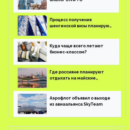
Процесс получения
шенгенской визы планируют
оцифровать
Куда чаще всего летают
бизнес-классом?
Где россияне планируют
отдыхать на майские
праздники?
Аэрофлот объявил о выходе
из авиаальянса SkyTeam