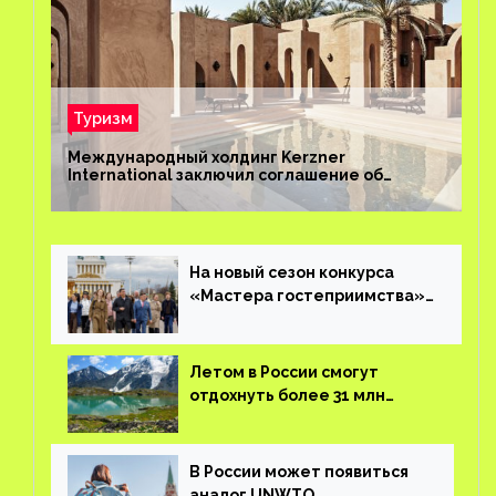
Туризм
Международный холдинг Kerzner
International заключил соглашение об
управлении курортом Bab Al Shams Desert
Resort в Дубае
На новый сезон конкурса
«Мастера гостеприимства»
поступило более 36 тысяч
заявок
Летом в России смогут
отдохнуть более 31 млн
туристов
В России может появиться
аналог UNWTO