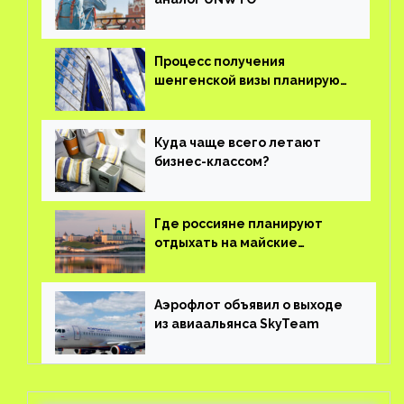
Процесс получения
шенгенской визы планируют
оцифровать
Куда чаще всего летают
бизнес-классом?
Где россияне планируют
отдыхать на майские
праздники?
Аэрофлот объявил о выходе
из авиаальянса SkyTeam