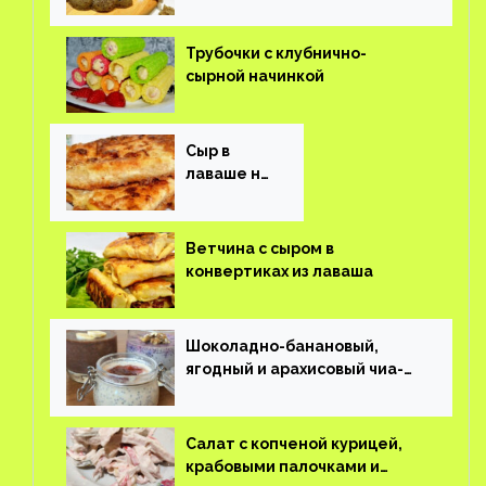
Трубочки с клубнично-
сырной начинкой
Сыр в
лаваше на
завтрак
Ветчина с сыром в
конвертиках из лаваша
Шоколадно-банановый,
ягодный и арахисовый чиа-
пудинг
Салат с копченой курицей,
крабовыми палочками и