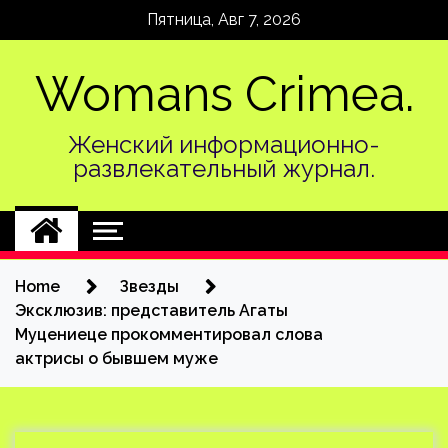
Skip
Пятница, Авг 7, 2026
to
content
Womans Crimea.
Женский информационно-
развлекательный журнал.
Home
Звезды
Эксклюзив: представитель Агаты
Муцениеце прокомментировал слова
актрисы о бывшем муже