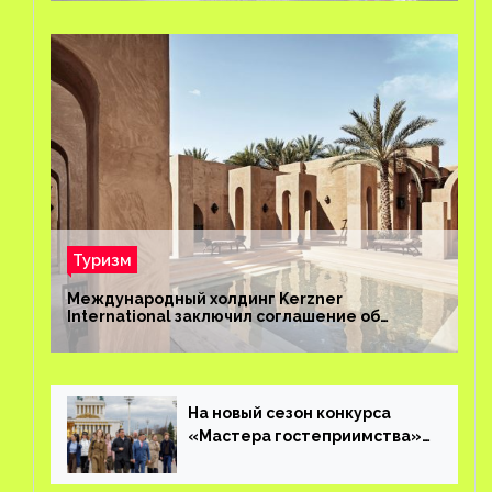
Туризм
Международный холдинг Kerzner
International заключил соглашение об
управлении курортом Bab Al Shams Desert
Resort в Дубае
На новый сезон конкурса
«Мастера гостеприимства»
поступило более 36 тысяч
заявок