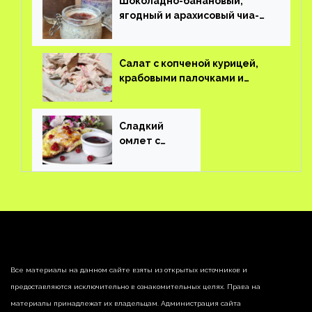
Шоколадно-банановый,
ягодный и арахисовый чиа-
пудинг
Салат с копченой курицей,
крабовыми палочками и
соленым огурцом
Сладкий
омлет с
ягодами
Все материалы на данном сайте взяты из открытых источников и
предоставляются исключительно в ознакомительных целях. Права на
материалы принадлежат их владельцам. Администрация сайта