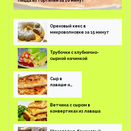
Пицца из тортильи за 10 минут
Ореховый кекс в
микроволновке за 15 минут
Трубочки с клубнично-
сырной начинкой
Сыр в
лаваше на
завтрак
Ветчина с сыром в
конвертиках из лаваша