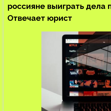
россияне выиграть дела 
Отвечает юрист