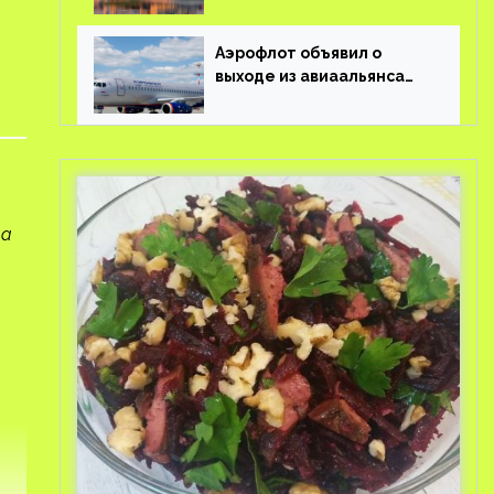
праздники?
Аэрофлот объявил о
выходе из авиаальянса
SkyTeam
ла