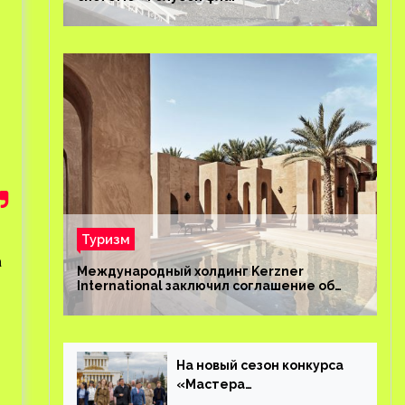
Туризм
а
Международный холдинг Kerzner
International заключил соглашение об
управлении курортом Bab Al Shams Desert
Resort в Дубае
На новый сезон конкурса
«Мастера
гостеприимства»