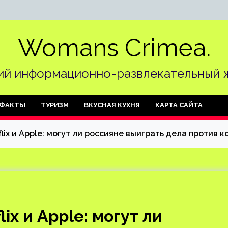
Womans Crimea.
й информационно-развлекательный 
ФАКТЫ
ТУРИЗМ
ВКУСНАЯ КУХНЯ
КАРТА САЙТА
lix и Apple: могут ли россияне выиграть дела против
ix и Apple: могут ли