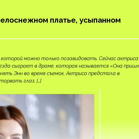
 белоснежном платье, усыпанном
и которой можно только позавидовать. Сейчас актриса
езда сыграет в драме, которая называется «Она приш
снять Энн во время съемок. Актриса предстала в
орвать глаз. […]