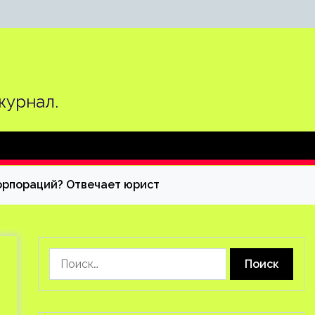
журнал.
 корпораций? Отвечает юрист
Найти: