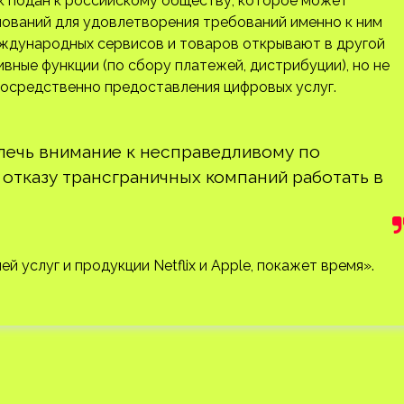
ск подан к российскому обществу, которое может
нований для удовлетворения требований именно к ним
международных сервисов и товаров открывают в другой
вные функции (по сбору платежей, дистрибуции), но не
посредственно предоставления цифровых услуг.
влечь внимание к несправедливому по
отказу трансграничных компаний работать в
 услуг и продукции Netflix и Apple, покажет время».