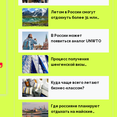
поступило более 36 тысяч
заявок
Летом в России смогут
отдохнуть более 31 млн
туристов
В России может
появиться аналог UNWTO
Процесс получения
шенгенской визы
планируют оцифровать
Куда чаще всего летают
бизнес-классом?
Где россияне планируют
отдыхать на майские