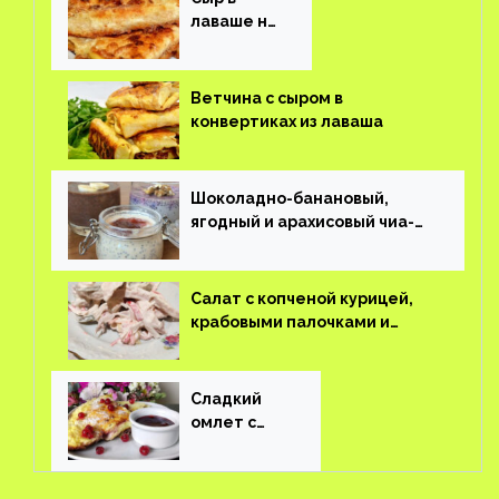
лаваше на
завтрак
Ветчина с сыром в
конвертиках из лаваша
Шоколадно-банановый,
ягодный и арахисовый чиа-
пудинг
Салат с копченой курицей,
крабовыми палочками и
соленым огурцом
Сладкий
омлет с
ягодами