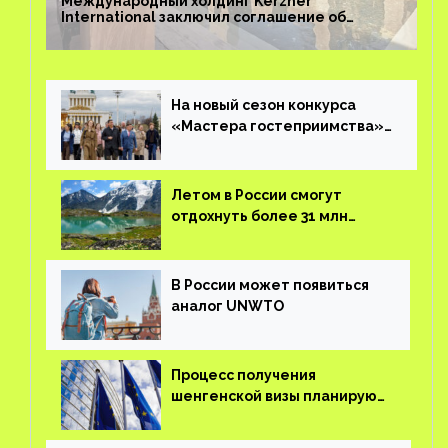
Международный холдинг Kerzner
International заключил соглашение об
управлении курортом Bab Al Shams Desert
Resort в Дубае
На новый сезон конкурса
«Мастера гостеприимства»
поступило более 36 тысяч
заявок
Летом в России смогут
отдохнуть более 31 млн
туристов
В России может появиться
аналог UNWTO
Процесс получения
шенгенской визы планируют
оцифровать