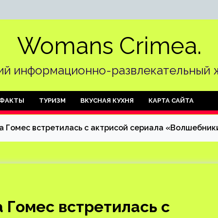
Womans Crimea.
й информационно-развлекательный 
ФАКТЫ
ТУРИЗМ
ВКУСНАЯ КУХНЯ
КАРТА САЙТА
а Гомес встретилась с актрисой сериала «Волшебник
а Гомес встретилась с