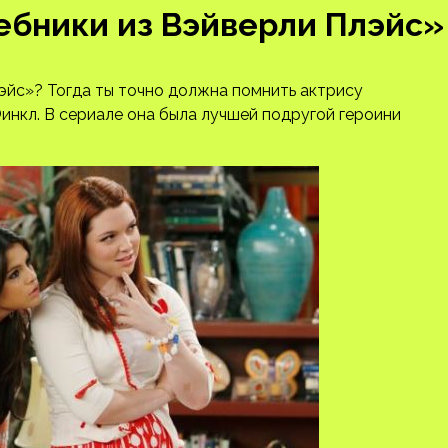
ебники из Вэйверли Плэйс»
эйс»? Тогда ты точно должна помнить актрису
инкл. В сериале она была лучшей подругой героини