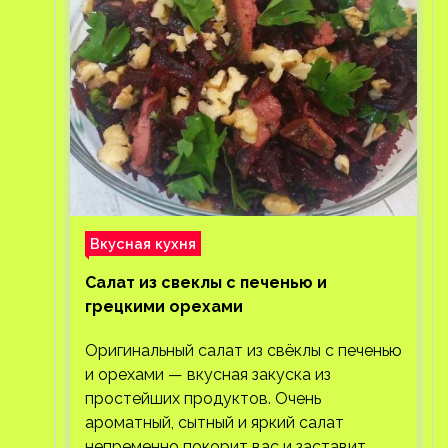
Вкусная кухня
Салат из свеклы с печенью и
грецкими орехами
Оригинальный салат из свёклы с печенью
и орехами — вкусная закуска из
простейших продуктов. Очень
ароматный, сытный и яркий салат
непременно покорит вас и заставит