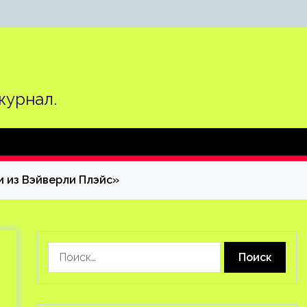
журнал.
и из Вэйверли Плэйс»
Найти: