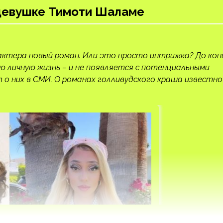
й девушке Тимоти Шаламе
о актера новый роман. Или это просто интрижка? До кон
ю личную жизнь – и не появляется с потенциальными
 о них в СМИ. О романах голливудского краша известно