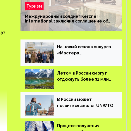
Туризм
Международный холдинг Kerzner
International заключил соглашение об
управлении курортом Bab Al Shams Desert
Resort в Дубае
ца
На новый сезон конкурса
«Мастера
гостеприимства»
поступило более 36 тысяч
заявок
Летом в России смогут
отдохнуть более 31 млн
туристов
В России может
появиться аналог UNWTO
Процесс получения