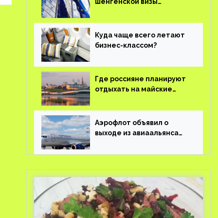
шенгенской визы
планируют оцифровать
Куда чаще всего летают
бизнес-классом?
Где россияне планируют
отдыхать на майские
праздники?
Аэрофлот объявил о
выходе из авиаальянса
SkyTeam