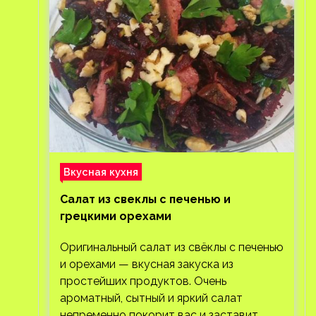
Вкусная кухня
Салат из свеклы с печенью и
грецкими орехами
Оригинальный салат из свёклы с печенью
и орехами — вкусная закуска из
простейших продуктов. Очень
ароматный, сытный и яркий салат
непременно покорит вас и заставит