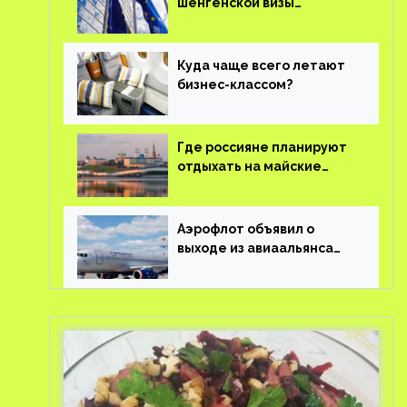
шенгенской визы
планируют оцифровать
Куда чаще всего летают
бизнес-классом?
Где россияне планируют
отдыхать на майские
праздники?
Аэрофлот объявил о
выходе из авиаальянса
SkyTeam