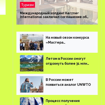
Туризм
Международный холдинг Kerzner
International заключил соглашение об
управлении курортом Bab Al Shams Desert
Resort в Дубае
На новый сезон конкурса
«Мастера
гостеприимства»
поступило более 36 тысяч
заявок
Летом в России смогут
отдохнуть более 31 млн
туристов
В России может
появиться аналог UNWTO
Процесс получения