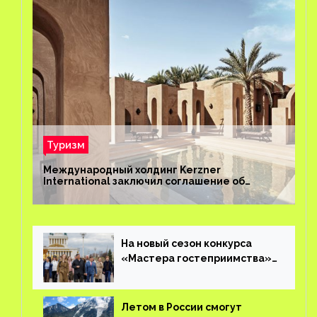
Туризм
Международный холдинг Kerzner
International заключил соглашение об
управлении курортом Bab Al Shams Desert
Resort в Дубае
На новый сезон конкурса
«Мастера гостеприимства»
поступило более 36 тысяч
заявок
Летом в России смогут