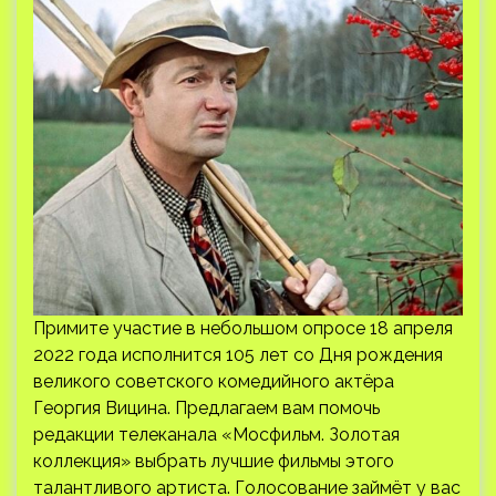
Примите участие в небольшом опросе 18 апреля
2022 года исполнится 105 лет со Дня рождения
великого советского комедийного актёра
Георгия Вицина. Предлагаем вам помочь
редакции телеканала «Мосфильм. Золотая
коллекция» выбрать лучшие фильмы этого
талантливого артиста. Голосование займёт у вас