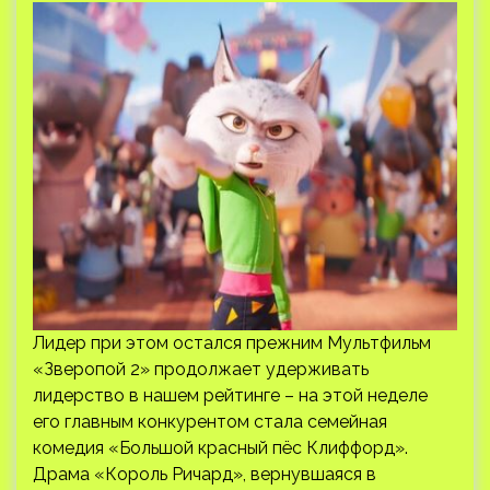
Лидер при этом остался прежним Мультфильм
«Зверопой 2» продолжает удерживать
лидерство в нашем рейтинге – на этой неделе
его главным конкурентом стала семейная
комедия «Большой красный пёс Клиффорд».
Драма «Король Ричард», вернувшаяся в