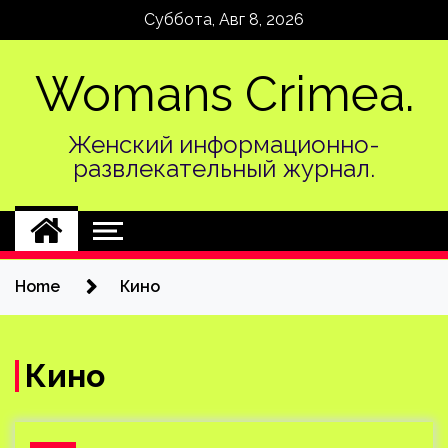
Skip
Суббота, Авг 8, 2026
to
content
Womans Crimea.
Женский информационно-
развлекательный журнал.
Home
Кино
Кино