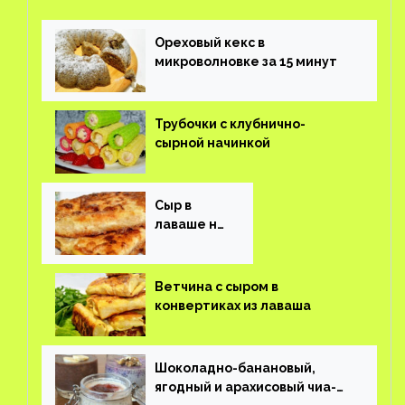
Ореховый кекс в
микроволновке за 15 минут
Трубочки с клубнично-
сырной начинкой
Сыр в
лаваше на
завтрак
Ветчина с сыром в
конвертиках из лаваша
Шоколадно-банановый,
ягодный и арахисовый чиа-