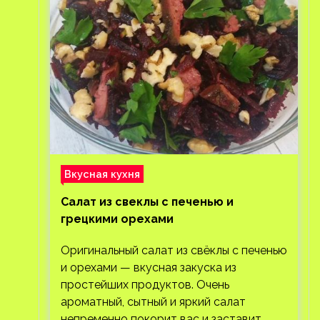
Вкусная кухня
Салат из свеклы с печенью и
грецкими орехами
Оригинальный салат из свёклы с печенью
и орехами — вкусная закуска из
простейших продуктов. Очень
ароматный, сытный и яркий салат
непременно покорит вас и заставит