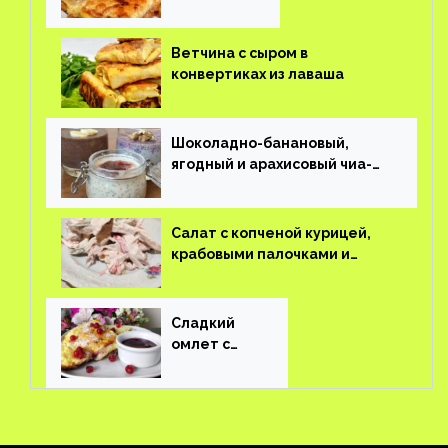
завтрак
Ветчина с сыром в
конвертиках из лаваша
Шоколадно-банановый,
ягодный и арахисовый чиа-
пудинг
Салат с копченой курицей,
крабовыми палочками и
соленым огурцом
Сладкий
омлет с
ягодами