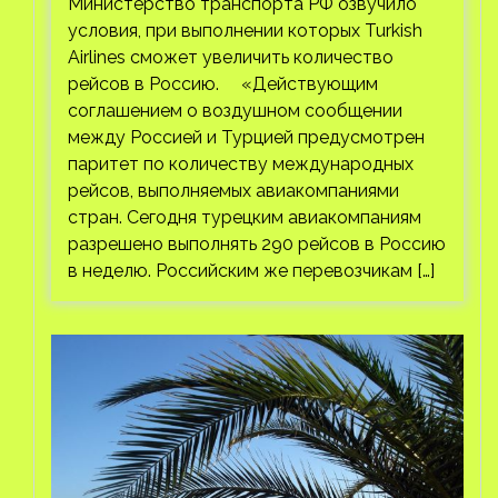
Министерство транспорта РФ озвучило
условия, при выполнении которых Turkish
Airlines сможет увеличить количество
рейсов в Россию. «Действующим
соглашением о воздушном сообщении
между Россией и Турцией предусмотрен
паритет по количеству международных
рейсов, выполняемых авиакомпаниями
стран. Сегодня турецким авиакомпаниям
разрешено выполнять 290 рейсов в Россию
в неделю. Российским же перевозчикам […]