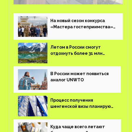
Resort в Дубае
На новый сезон конкурса
«Мастера гостеприимства»
поступило более 36 тысяч
заявок
Летом в России смогут
отдохнуть более 31 млн
туристов
В России может появиться
аналог UNWTO
Процесс получения
шенгенской визы планируют
оцифровать
Куда чаще всего летают