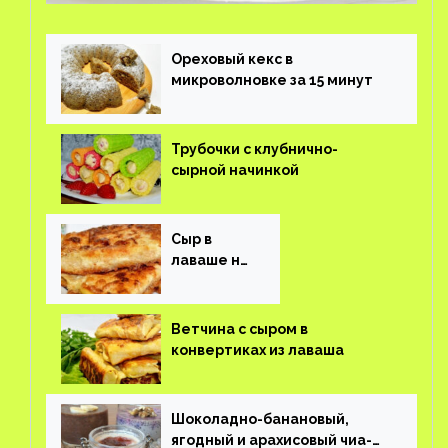
Ореховый кекс в
микроволновке за 15 минут
Трубочки с клубнично-
сырной начинкой
Сыр в
лаваше на
завтрак
Ветчина с сыром в
конвертиках из лаваша
Шоколадно-банановый,
ягодный и арахисовый чиа-