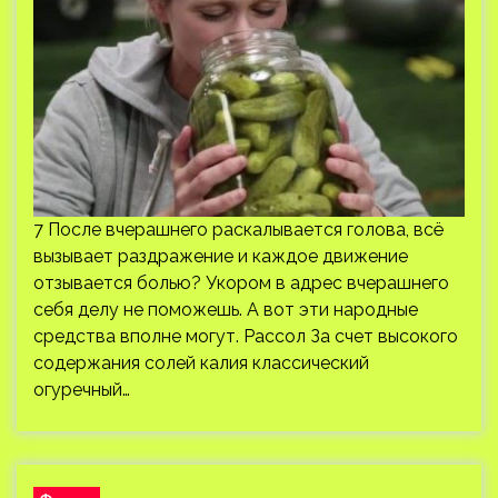
7 После вчерашнего раскалывается голова, всё
вызывает раздражение и каждое движение
отзывается болью? Укором в адрес вчерашнего
себя делу не поможешь. А вот эти народные
средства вполне могут. Рассол За счет высокого
содержания солей калия классический
огуречный…