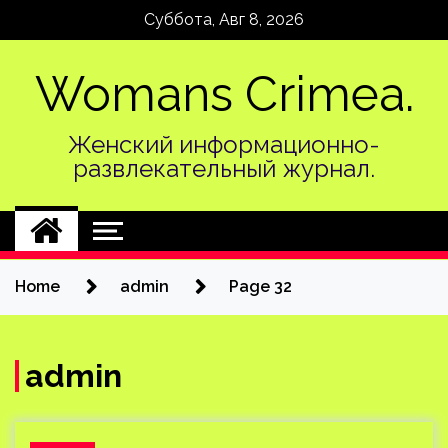
Skip
Суббота, Авг 8, 2026
to
content
Womans Crimea.
Женский информационно-
развлекательный журнал.
Home
admin
Page 32
admin