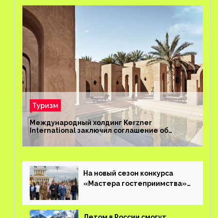
Туризм
Международный холдинг Kerzner
International заключил соглашение об
управлении курортом Bab Al Shams Desert
Resort в Дубае
На новый сезон конкурса
«Мастера гостеприимства»
поступило более 36 тысяч
заявок
Летом в России смогут