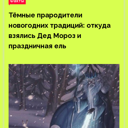
Факты
Тёмные прародители
новогодних традиций: откуда
взялись Дед Мороз и
праздничная ель