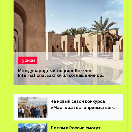
Туризм
Международный холдинг Kerzner
International заключил соглашение об
управлении курортом Bab Al Shams Desert
Resort в Дубае
На новый сезон конкурса
«Мастера гостеприимства»
поступило более 36 тысяч
заявок
Летом в России смогут