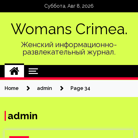
Skip
Суббота, Авг 8, 2026
to
content
Womans Crimea.
Женский информационно-
развлекательный журнал.
Home
admin
Page 34
admin