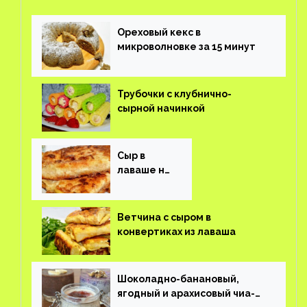
Ореховый кекс в
микроволновке за 15 минут
Трубочки с клубнично-
сырной начинкой
Сыр в
лаваше на
завтрак
Ветчина с сыром в
конвертиках из лаваша
Шоколадно-банановый,
ягодный и арахисовый чиа-