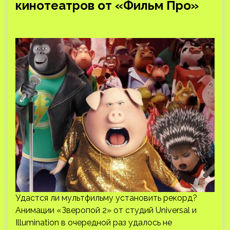
кинотеатров от «Фильм Про»
Удастся ли мультфильму установить рекорд?
Анимации «Зверопой 2» от студий Universal и
Illumination в очередной раз удалось не