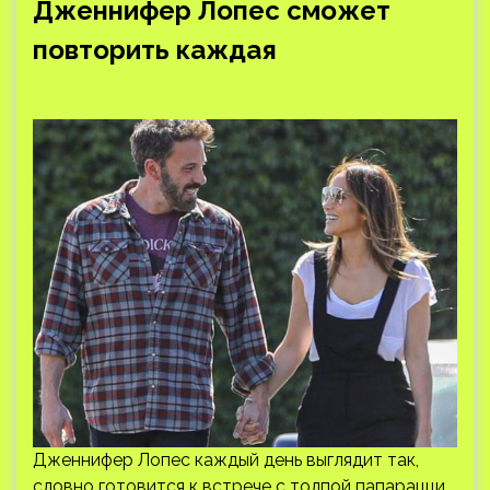
Дженнифер Лопес сможет
повторить каждая
Дженнифер Лопес каждый день выглядит так,
словно готовится к встрече с толпой папарацци.