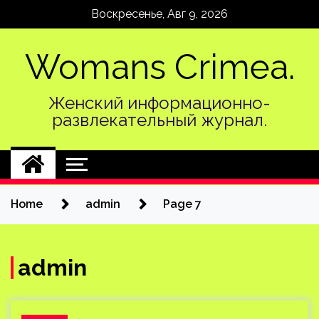
Skip
Воскресенье, Авг 9, 2026
to
content
Womans Crimea.
Женский информационно-
развлекательный журнал.
Home
admin
Page 7
admin