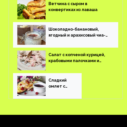
Ветчина с сыром в
конвертиках из лаваша
Шоколадно-банановый,
ягодный и арахисовый чиа-
пудинг
Салат с копченой курицей,
крабовыми палочками и
соленым огурцом
Сладкий
омлет с
ягодами