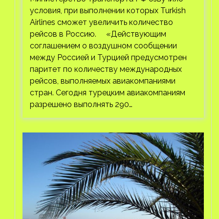
условия, при выполнении которых Turkish
Airlines сможет увеличить количество
рейсов в Россию. «Действующим
соглашением о воздушном сообщении
между Россией и Турцией предусмотрен
паритет по количеству международных
рейсов, выполняемых авиакомпаниями
стран. Сегодня турецким авиакомпаниям
разрешено выполнять 290…