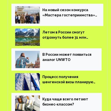
На новый сезон конкурса
«Мастера гостеприимства»
поступило более 36 тысяч
заявок
Летом в России смогут
отдохнуть более 31 млн
туристов
В России может появиться
аналог UNWTO
Процесс получения
шенгенской визы планируют
оцифровать
Куда чаще всего летают
бизнес-классом?