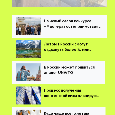
управлении курортом Bab Al Shams Desert
Resort в Дубае
На новый сезон конкурса
«Мастера гостеприимства»
поступило более 36 тысяч
заявок
Летом в России смогут
отдохнуть более 31 млн
туристов
В России может появиться
аналог UNWTO
Процесс получения
шенгенской визы планируют
оцифровать
Куда чаще всего летают