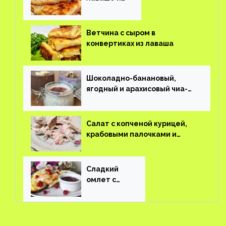
завтрак
Ветчина с сыром в
конвертиках из лаваша
Шоколадно-банановый,
ягодный и арахисовый чиа-
пудинг
Салат с копченой курицей,
крабовыми палочками и
соленым огурцом
Сладкий
омлет с
ягодами