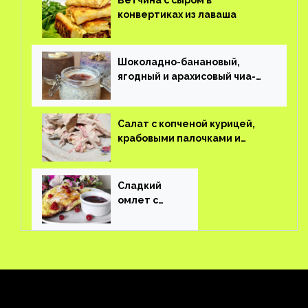
Ветчина с сыром в
конвертиках из лаваша
Шоколадно-банановый,
ягодный и арахисовый чиа-
пудинг
Салат с копченой курицей,
крабовыми палочками и
соленым огурцом
Сладкий
омлет с
ягодами