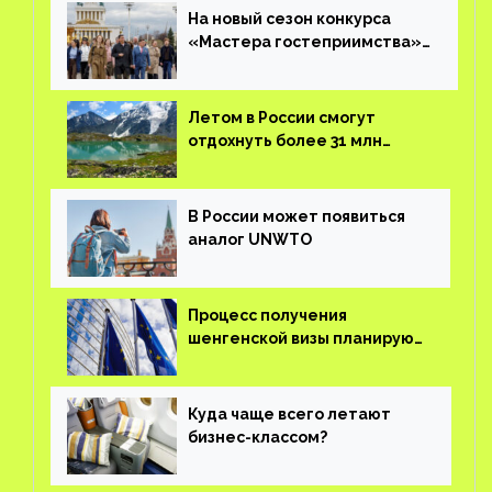
На новый сезон конкурса
«Мастера гостеприимства»
поступило более 36 тысяч
заявок
Летом в России смогут
отдохнуть более 31 млн
туристов
В России может появиться
аналог UNWTO
Процесс получения
шенгенской визы планируют
оцифровать
Куда чаще всего летают
бизнес-классом?