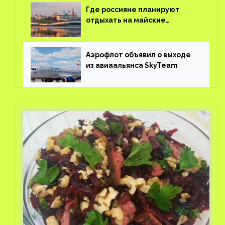
Где россияне планируют
отдыхать на майские
праздники?
Аэрофлот объявил о выходе
из авиаальянса SkyTeam