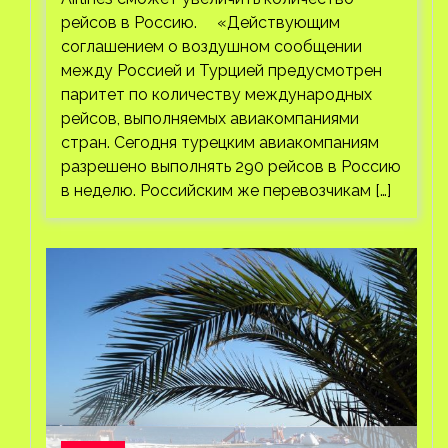
рейсов в Россию. «Действующим
соглашением о воздушном сообщении
между Россией и Турцией предусмотрен
паритет по количеству международных
рейсов, выполняемых авиакомпаниями
стран. Сегодня турецким авиакомпаниям
разрешено выполнять 290 рейсов в Россию
в неделю. Российским же перевозчикам […]