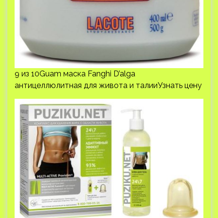
9 из 10Guam маска Fanghi D’alga
антицеллюлитная для живота и талииУзнать цену