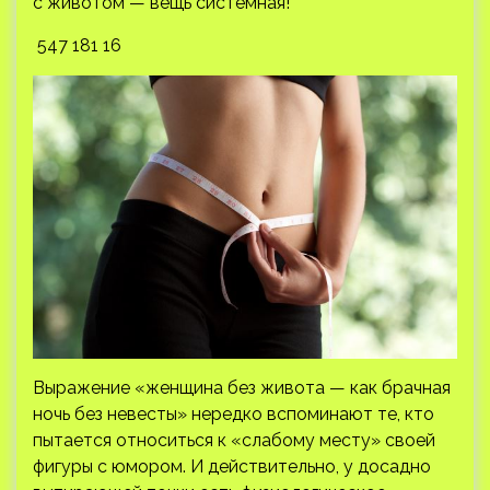
с животом — вещь системная!
547 181 16
Выражение «женщина без живота — как брачная
ночь без невесты» нередко вспоминают те, кто
пытается относиться к «слабому месту» своей
фигуры с юмором. И действительно, у досадно