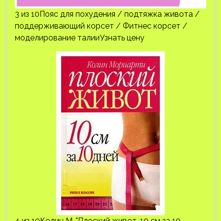
3 из 10Пояс для похудения / подтяжка живота /
поддерживающий корсет / Фитнес корсет /
моделирование талииУзнать цену
4 из 10Колин М. "Плоский живот. 10 см за 10