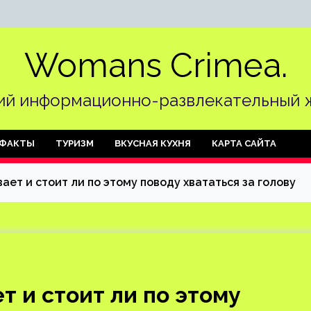
Womans Crimea.
й информационно-развлекательный 
ФАКТЫ
ТУРИЗМ
ВКУСНАЯ КУХНЯ
КАРТА САЙТА
ает и стоит ли по этому поводу хвататься за голову
 и стоит ли по этому