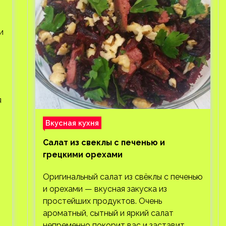
и
я
Вкусная кухня
Салат из свеклы с печенью и
грецкими орехами
Оригинальный салат из свёклы с печенью
и орехами — вкусная закуска из
простейших продуктов. Очень
ароматный, сытный и яркий салат
непременно покорит вас и заставит