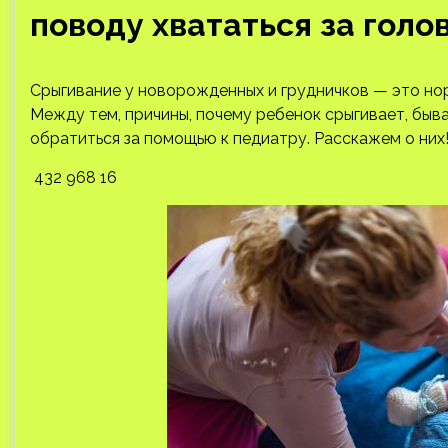
поводу хвататься за голо
Срыгивание у новорожденных и грудничков — это но
Между тем, причины, почему ребенок срыгивает, быва
обратиться за помощью к педиатру. Расскажем о них
432 968 16