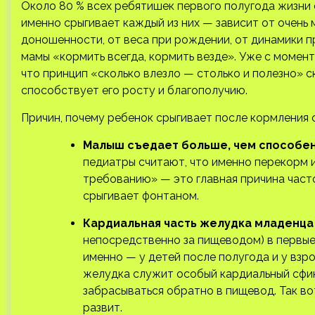
Около 80 % всех ребятишек первого полугода жизни е
именно срыгивает каждый из них — зависит от очень 
доношенности, от веса при рождении, от динамики пр
мамы «кормить всегда, кормить везде». Уже с момент
что принцип «сколько влезло — столько и полезно» 
способствует его росту и благополучию.
Причин, почему ребенок срыгивает после кормления 
Малыш съедает больше, чем способен
педиатры считают, что именно перекорм 
требованию» — это главная причина часто
срыгивает фонтаном.
Кардиальная часть желудка младенца
непосредственно за пищеводом) в первы
именно — у детей после полугода и у вз
желудка служит особый кардиальный сфин
забрасываться обратно в пищевод. Так в
развит.