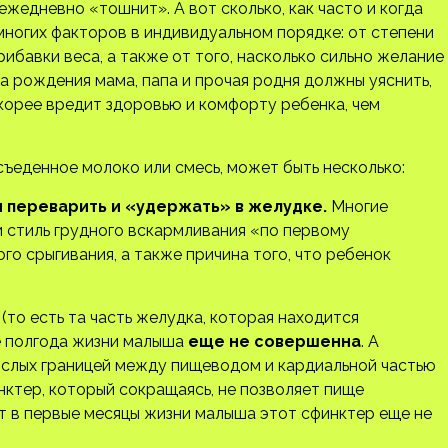
жедневно «тошнит». А вот сколько, как часто и когда
многих факторов в индивидуальном порядке: от степени
ибавки веса, а также от того, насколько сильно желание
а рождения мама, папа и прочая родня должны уяснить,
скорее вредит здоровью и комфорту ребенка, чем
съеденное молоко или смесь, может быть несколько:
 переварить и «удержать» в желудке.
Многие
и стиль грудного вскармливания «по первому
го срыгивания, а также причина того, что ребенок
(то есть та часть желудка, которая находится
е полгода жизни малыша
еще не совершенна
. А
рослых границей между пищеводом и кардиальной частью
ктер, который сокращаясь, не позволяет пище
от в первые месяцы жизни малыша этот сфинктер еще не