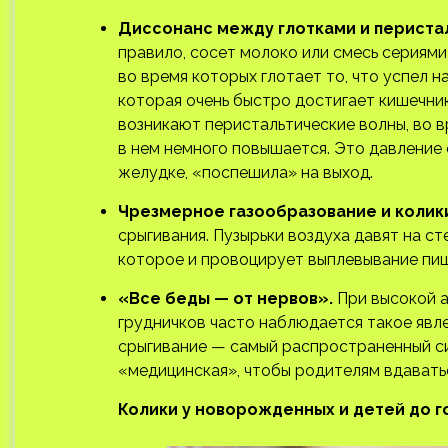
Диссонанс между глотками и периста
правило, сосет молоко или смесь сериями 
во время которых глотает то, что успел н
которая очень быстро достигает кишечник
возникают перистальтические волны, во в
в нем немного повышается. Это давление 
желудке, «поспешила» на выход.
Чрезмерное газообразование и колик
срыгивания. Пузырьки воздуха давят на ст
которое и провоцирует выплевывание пищ
«Все беды — от нервов».
При высокой а
грудничков часто наблюдается такое явле
срыгивание — самый распространенный си
«медицинская», чтобы родителям вдаватьс
Колики у новорожденных и детей до го