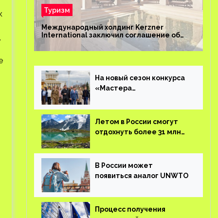
Туризм
к
Международный холдинг Kerzner
International заключил соглашение об
,
управлении курортом Bab Al Shams Desert
Resort в Дубае
е
На новый сезон конкурса
«Мастера
гостеприимства»
поступило более 36 тысяч
заявок
Летом в России смогут
отдохнуть более 31 млн
туристов
В России может
появиться аналог UNWTO
Процесс получения