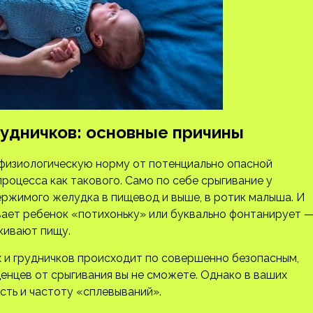
удничков: основные причины
ь физиологическую норму от потенциально опасной
роцесса как такового. Само по себе срыгивание у
ржимого желудка в пищевод и выше, в ротик малыша. И
ает ребенок «потихоньку» или буквально фонтанирует 
лкивают пищу.
 и грудничков происходит по совершенно безопасным,
енцев от срыгивания вы не сможете. Однако в ваших
сть и частоту «сплевываний».