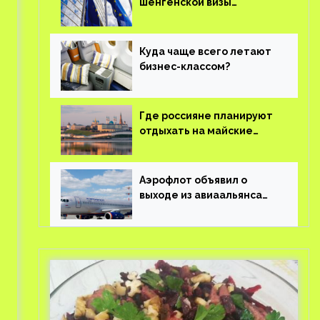
шенгенской визы
планируют оцифровать
Куда чаще всего летают
бизнес-классом?
Где россияне планируют
отдыхать на майские
праздники?
Аэрофлот объявил о
выходе из авиаальянса
SkyTeam