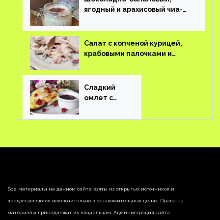
ягодный и арахисовый чиа-
пудинг
Салат с копченой курицей,
крабовыми палочками и
соленым огурцом
Сладкий
омлет с
ягодами
Все материалы на данном сайте взяты из открытых источников и
предоставляются исключительно в ознакомительных целях. Права на
материалы принадлежат их владельцам. Администрация сайта