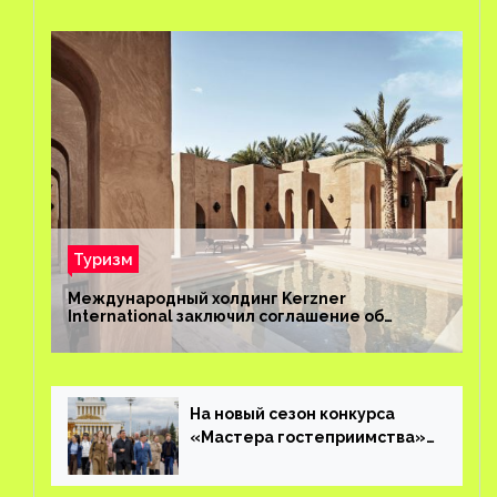
Туризм
Международный холдинг Kerzner
International заключил соглашение об
управлении курортом Bab Al Shams Desert
Resort в Дубае
На новый сезон конкурса
«Мастера гостеприимства»
поступило более 36 тысяч
заявок