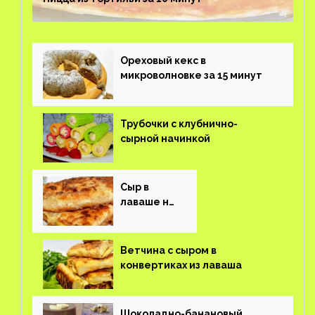
Ореховый кекс в
микроволновке за 15 минут
Трубочки с клубнично-
сырной начинкой
Сыр в
лаваше на
завтрак
Ветчина с сыром в
конвертиках из лаваша
Шоколадно-банановый,