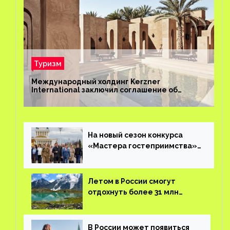
Туризм
Международный холдинг Kerzner
International заключил соглашение об
управлении курортом Bab Al Shams Desert
Resort в Дубае
На новый сезон конкурса
«Мастера гостеприимства»
поступило более 36 тысяч
заявок
Летом в России смогут
отдохнуть более 31 млн
туристов
В России может появиться