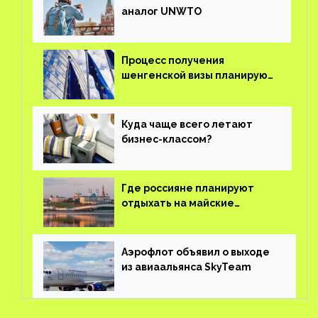
аналог UNWTO
Процесс получения
шенгенской визы планируют
оцифровать
Куда чаще всего летают
бизнес-классом?
Где россияне планируют
отдыхать на майские
праздники?
Аэрофлот объявил о выходе
из авиаальянса SkyTeam