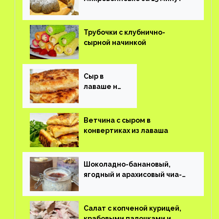
Трубочки с клубнично-
сырной начинкой
Сыр в
лаваше на
завтрак
Ветчина с сыром в
конвертиках из лаваша
Шоколадно-банановый,
ягодный и арахисовый чиа-
пудинг
Салат с копченой курицей,
крабовыми палочками и