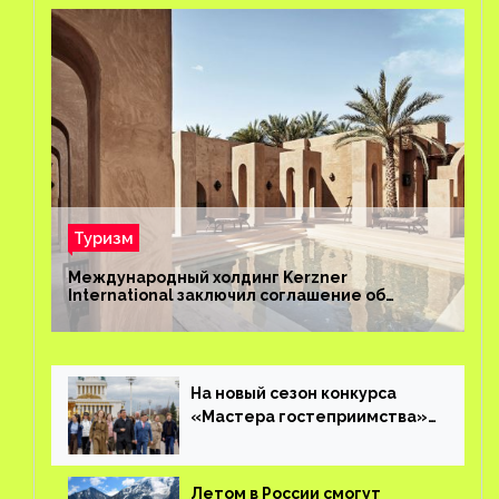
Туризм
Международный холдинг Kerzner
International заключил соглашение об
управлении курортом Bab Al Shams Desert
Resort в Дубае
На новый сезон конкурса
«Мастера гостеприимства»
поступило более 36 тысяч
заявок
Летом в России смогут