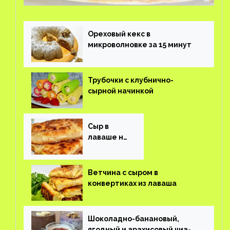
Ореховый кекс в
микроволновке за 15 минут
Трубочки с клубнично-
сырной начинкой
Сыр в
лаваше на
завтрак
Ветчина с сыром в
конвертиках из лаваша
Шоколадно-банановый,
ягодный и арахисовый чиа-