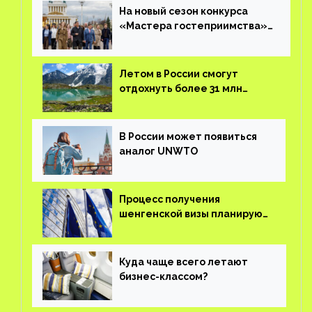
На новый сезон конкурса
«Мастера гостеприимства»
поступило более 36 тысяч
заявок
Летом в России смогут
отдохнуть более 31 млн
туристов
В России может появиться
аналог UNWTO
Процесс получения
шенгенской визы планируют
оцифровать
Куда чаще всего летают
бизнес-классом?