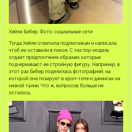
Хейли Бибер. Фото: социальные сети
Тогда Хейли ответила подписчикам и написала,
чтоб ее оставили в покое. С тех пор модель
отдает предпочтение образам, которые
подчеркивают ее стройную фигуру. Например, в
этот раз Бибер поделилась фотографией, на
которой она позирует в кроп-топе и джинсах на
низкой талии. Что ж, вопросов больше не
осталось.