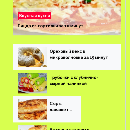
Вкусная кухня
Пицца из тортильи за 10 минут
Ореховый кекс в
микроволновке за 15 минут
Трубочки с клубнично-
сырной начинкой
Сыр в
лаваше на
завтрак
Ветчина с сыром в