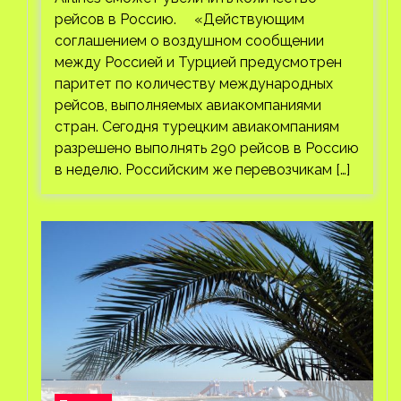
рейсов в Россию. «Действующим
соглашением о воздушном сообщении
между Россией и Турцией предусмотрен
паритет по количеству международных
рейсов, выполняемых авиакомпаниями
стран. Сегодня турецким авиакомпаниям
разрешено выполнять 290 рейсов в Россию
в неделю. Российским же перевозчикам […]