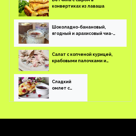
конвертиках из лаваша
Шоколадно-банановый,
ягодный и арахисовый чиа-
пудинг
Салат с копченой курицей,
крабовыми палочками и
соленым огурцом
Сладкий
омлет с
ягодами