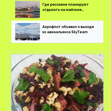
Где россияне планируют
отдыхать на майские
праздники?
Аэрофлот объявил о выходе
из авиаальянса SkyTeam