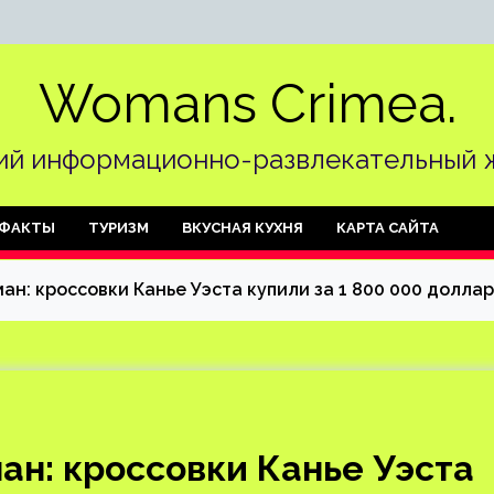
Womans Crimea.
й информационно-развлекательный 
ФАКТЫ
ТУРИЗМ
ВКУСНАЯ КУХНЯ
КАРТА САЙТА
ан: кроссовки Канье Уэста купили за 1 800 000 долла
ан: кроссовки Канье Уэста