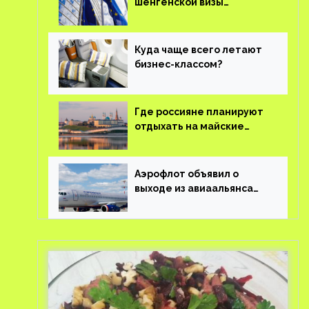
шенгенской визы
планируют оцифровать
Куда чаще всего летают
бизнес-классом?
Где россияне планируют
отдыхать на майские
праздники?
Аэрофлот объявил о
выходе из авиаальянса
SkyTeam