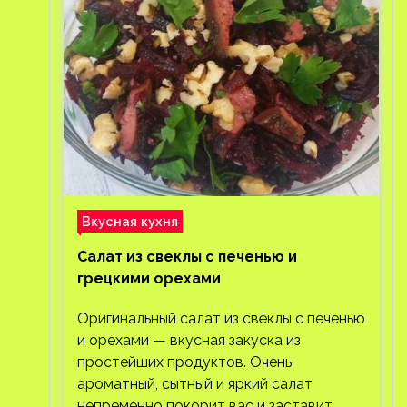
Вкусная кухня
Салат из свеклы с печенью и
грецкими орехами
Оригинальный салат из свёклы с печенью
и орехами — вкусная закуска из
простейших продуктов. Очень
ароматный, сытный и яркий салат
непременно покорит вас и заставит