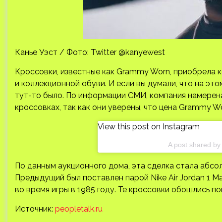
Канье Уэст / Фото: Twitter @kanyewest
Кроссовки, известные как Grammy Worn, приобрела 
и коллекционной обуви. И если вы думали, что на эт
тут-то было. По информации СМИ, компания намере
кроссовках, так как они уверены, что цена Grammy W
View this post on Instagram
A post shared by
По данным аукционного дома, эта сделка стала абс
Предыдущий был поставлен парой Nike Air Jordan 1 
во время игры в 1985 году. Те кроссовки обошлись п
Источник:
peopletalk.ru