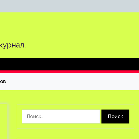
журнал.
ров
Найти: