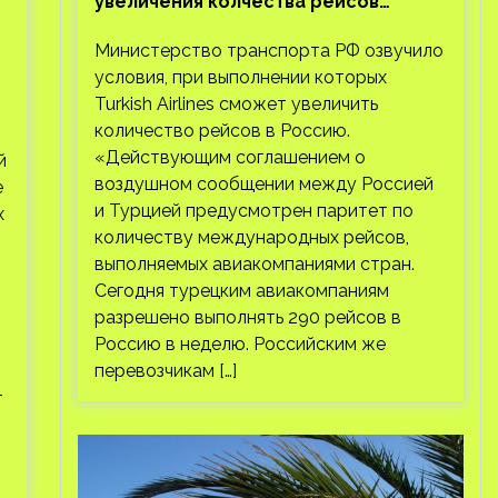
увеличения колчества рейсов
Turkish Airlines
Министерство транспорта РФ озвучило
условия, при выполнении которых
Turkish Airlines сможет увеличить
количество рейсов в Россию.
«Действующим соглашением о
й
воздушном сообщении между Россией
е
и Турцией предусмотрен паритет по
х
количеству международных рейсов,
выполняемых авиакомпаниями стран.
Сегодня турецким авиакомпаниям
разрешено выполнять 290 рейсов в
Россию в неделю. Российским же
перевозчикам […]
т