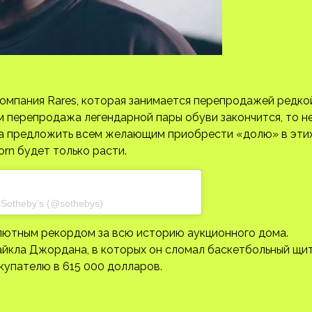
компания Rares, которая занимается перепродажей редко
ом перепродажа легендарной пары обуви закончится, то н
на предложить всем желающим приобрести «долю» в эти
orn будет только расти.
 Sotheby’s (@sothebys)
олютным рекордом за всю историю аукционного дома.
Майкла Джордана, в которых он сломал баскетбольный щи
окупателю в 615 000 долларов.