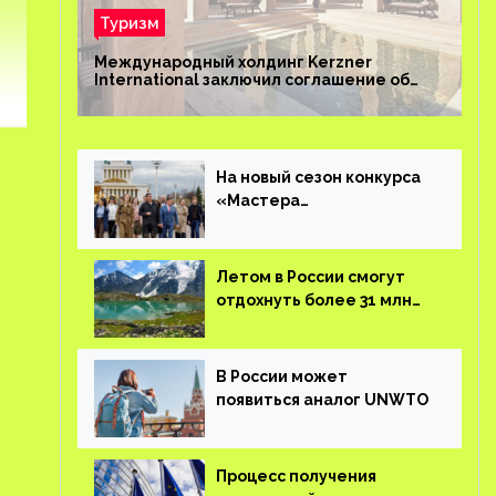
Туризм
Международный холдинг Kerzner
International заключил соглашение об
управлении курортом Bab Al Shams Desert
Resort в Дубае
На новый сезон конкурса
«Мастера
гостеприимства»
поступило более 36 тысяч
заявок
Летом в России смогут
отдохнуть более 31 млн
туристов
В России может
появиться аналог UNWTO
Процесс получения