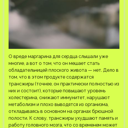
О вреде маргарина для сердца слышали уже
многие, а вот о том, что он мешает стать
обладательницей плоского живота — нет. Дело в
том, что в этом продукте содержатся
трансжиры (точнее, он практически полностью из
них и состоит), которые повышают уровень
холестерина, снижают иммунитет, нарушают
метаболизм и плохо выводятся из организма,
откладываясь в основном на органах брюшной
полости. К слову, трансжиры ухудшают память и
работу головного мозга, что со временем может